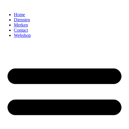
Ga
naar
Home
de
Diensten
inhoud
Merken
Contact
Webshop